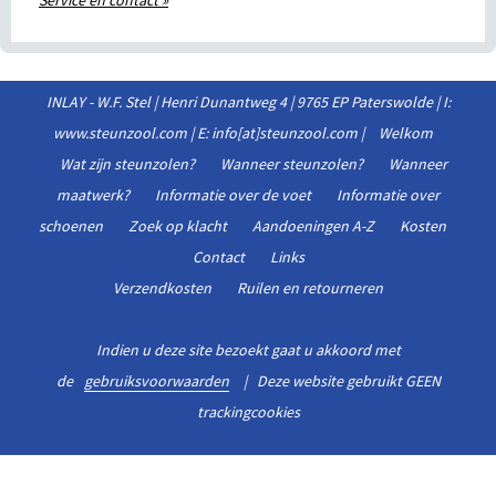
Service en contact »
INLAY - W.F. Stel | Henri Dunantweg 4 | 9765 EP Paterswolde | I:
www.steunzool.com | E: info[at]steunzool.com |
Welkom
Wat zijn steunzolen?
Wanneer steunzolen?
Wanneer
maatwerk?
Informatie over de voet
Informatie over
schoenen
Zoek op klacht
Aandoeningen A-Z
Kosten
Contact
Links
Verzendkosten
Ruilen en retourneren
Indien u deze site bezoekt gaat u akkoord met
de
gebruiksvoorwaarden
| Deze website gebruikt GEEN
trackingcookies