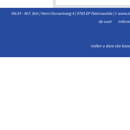
INLAY - W.F. Stel | Henri Dunantweg 4 | 9765 EP Paterswolde | I: www.
de voet
Inform
Indien u deze site bez